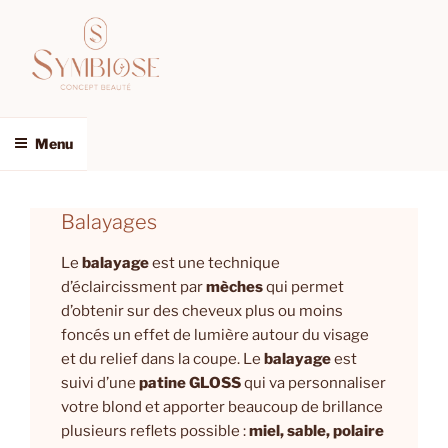
Aller
au
contenu
SYMBIOSE,
Salon de
principal
coiffure
COIFFURE
et
ET
institut
Menu
de
ESTHETIQUE
beauté
A
pour
hommes
FROIDFOND
Balayages
et
femmes
Le
balayage
est une technique
d’éclaircissment par
mèches
qui permet
d’obtenir sur des cheveux plus ou moins
foncés un effet de lumière autour du visage
et du relief dans la coupe. Le
balayage
est
suivi d’une
patine GLOSS
qui va personnaliser
votre blond et apporter beaucoup de brillance
plusieurs reflets possible :
miel, sable, polaire